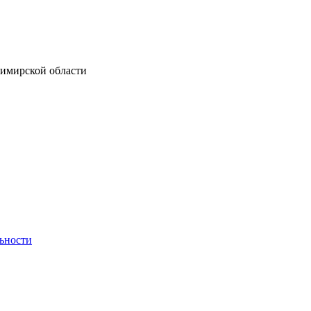
димирской области
ьности